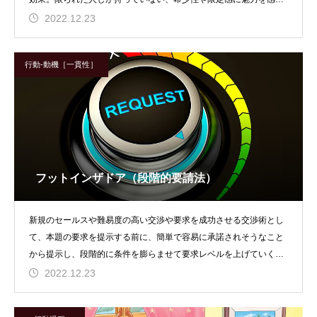
る顕示欲求で、他人と
2022.12.23
行動-動機［一貫性］
フットインザドア（段階的要請法）
新規のセールスや難易度の高い交渉や要求を成功させる交渉術とし
て、本題の要求を提示する前に、簡単で容易に承諾されそうなこと
から提示し、段階的に条件を膨らませて要求レベルを上げていく方
法。訪問販売員が粘る
2022.12.23