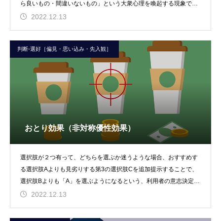
ら良いもの・間違いないもの」という大衆心理を喚起する現象で、
周りに影響を受けやす
2022.12.13
判断-選好［偏見・思い込み・先入観］
おとり効果（非対称優性効果）
選択肢が２つ有って、どちらを選ぶか迷うような場合、おすすめす
る選択肢Aよりも見劣りする第3の選択肢Cを追加提示することで、
選択肢Bよりも「A」を選ぶようになるという、利用者の意志決定に
変化をもたらす心
2022.12.13