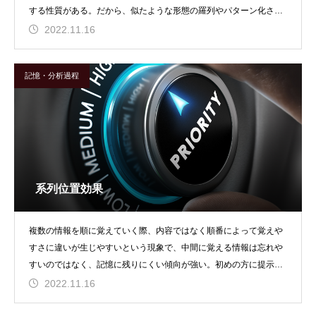
する性質がある。だから、似たような形態の羅列やパターン化され
た情報の中で、色やカ
2022.11.16
記憶・分析過程
系列位置効果
複数の情報を順に覚えていく際、内容ではなく順番によって覚えや
すさに違いが生じやすいという現象で、中間に覚える情報は忘れや
すいのではなく、記憶に残りにくい傾向が強い。初めの方に提示さ
れる情報は、長期記憶
2022.11.16