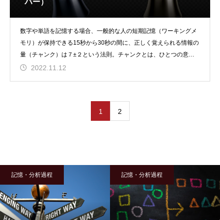
バー）
数字や単語を記憶する場合、一般的な人の短期記憶（ワーキングメ
モリ）が保持できる15秒から30秒の間に、正しく覚えられる情報の
量（チャンク）は７±２という法則。チャンクとは、ひとつの意味
や認識のかたまり
2022.11.12
1
2
記憶・分析過程
記憶・分析過程