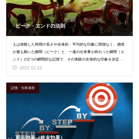
ピーク・エンドの法則
人は体験した時間の長さや全体的・平均的な印象に関係なく、感情
が最も動いた瞬間（ピーク）と、一連の出来事が終わった瞬間（エ
ンド）の2つの瞬間的な記憶で、その体験の全体的な印象を決定し
てしまう傾向がある。
2022.12.12
記憶・分析過程
新近効果（終末効果）