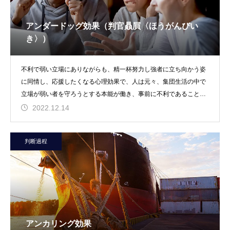
アンダードッグ効果（判官贔屓〈ほうがんびい
き〉）
不利で弱い立場にありながらも、精一杯努力し強者に立ち向かう姿
に同情し、応援したくなる心理効果で、人は元々、集団生活の中で
立場が弱い者を守ろうとする本能が働き、事前に不利であることが
周知されるアナウンス
2022.12.14
判断過程
アンカリング効果