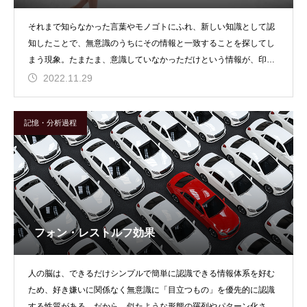
それまで知らなかった言葉やモノゴトにふれ、新しい知識として認
知したことで、無意識のうちにその情報と一致することを探してし
まう現象。たまたま、意識していなかっただけという情報が、印象
的なできごとや知識と
2022.11.29
記憶・分析過程
フォン・レストルフ効果
人の脳は、できるだけシンプルで簡単に認識できる情報体系を好む
ため、好き嫌いに関係なく無意識に「目立つもの」を優先的に認識
する性質がある。だから、似たような形態の羅列やパターン化され