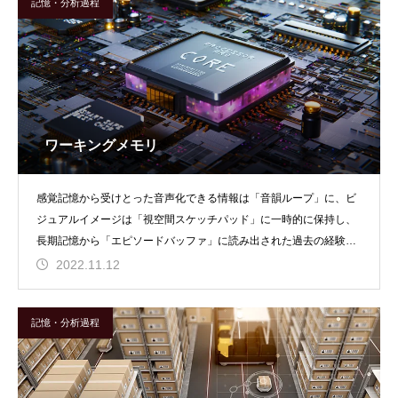
記憶・分析過程
ワーキングメモリ
感覚記憶から受けとった音声化できる情報は「音韻ループ」に、ビ
ジュアルイメージは「視空間スケッチパッド」に一時的に保持し、
長期記憶から「エピソードバッファ」に読み出された過去の経験や
知識を「中央実行系」
2022.11.12
記憶・分析過程