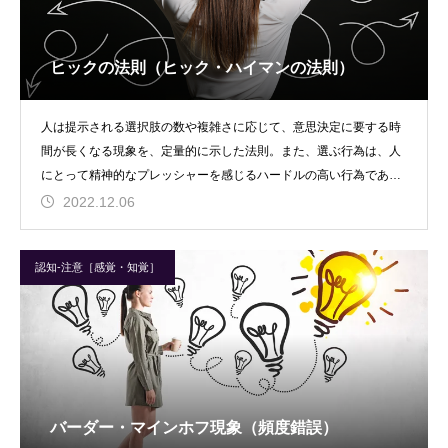
ヒックの法則（ヒック・ハイマンの法則）
人は提示される選択肢の数や複雑さに応じて、意思決定に要する時
間が長くなる現象を、定量的に示した法則。また、選ぶ行為は、人
にとって精神的なプレッシャーを感じるハードルの高い行為である
ため、選択肢が多くな
2022.12.06
認知-注意［感覚・知覚］
バーダー・マインホフ現象（頻度錯誤）