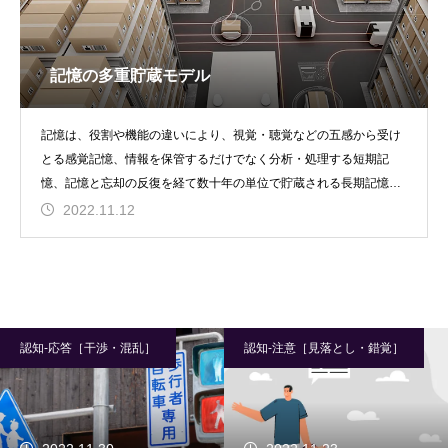
記憶の多重貯蔵モデル
記憶は、役割や機能の違いにより、視覚・聴覚などの五感から受け
とる感覚記憶、情報を保管するだけでなく分析・処理する短期記
憶、記憶と忘却の反復を経て数十年の単位で貯蔵される長期記憶
と、3つの段階で構成され
2022.11.12
認知-応答［干渉・混乱］
認知-注意［見落とし・錯覚］