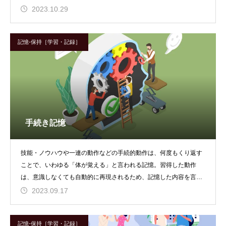
重さであっても体積が
2023.10.29
記憶-保持［学習・記録］
手続き記憶
技能・ノウハウや一連の動作などの手続的動作は、何度もくり返す
ことで、いわゆる「体が覚える」と言われる記憶。習得した動作
は、意識しなくても自動的に再現されるため、記憶した内容を言語
で表現することは難しい
2023.09.17
記憶-保持［学習・記録］