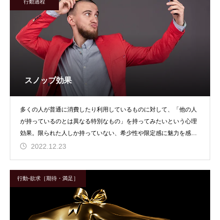
行動過程
スノッブ効果
多くの人が普通に消費したり利用しているものに対して、「他の人
が持っているのとは異なる特別なもの」を持ってみたいという心理
効果。限られた人しか持っていない、希少性や限定感に魅力を感じ
る顕示欲求で、他人と
2022.12.23
行動-欲求［期待・満足］