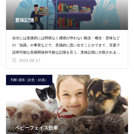
意味記憶
自分には直接的には関係なく感情が伴わない観念・概念・意味など
の「知識」や事実などで、意識的に思い出すことができて、言葉で
説明可能な長期間保持可能な記憶を言う。意味記憶に分類される記
憶は、「●●を知って
2023.09.17
判断-感情［好意・好感］
ベビーフェイス効果