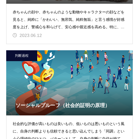
赤ちゃんの顔や、赤ちゃんのような動物やキャラクターの顔などを
見ると、純粋に「かわいい、無邪気、純粋無垢」と言う感情が好感
度を上げ、警戒心を和らげて、安心感や親近感を高める。特に、多
くの人に愛されるよう
2023.06.12
判断過程
ソーシャルプルーフ（社会的証明の原理）
社会的な評価が高いものは良いもの、低いものは悪いものという風
に、自身の判断よりも信頼できると思い込んでしまう「同調」とい
う心理傾向のひとつ。パターンとして、自身の判断に自信が持てな