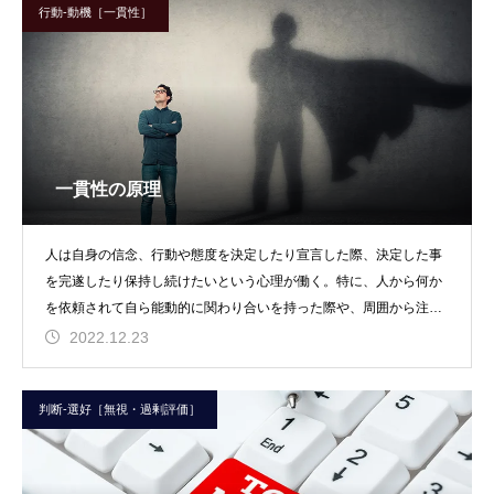
行動-動機［一貫性］
一貫性の原理
人は自身の信念、行動や態度を決定したり宣言した際、決定した事
を完遂したり保持し続けたいという心理が働く。特に、人から何か
を依頼されて自ら能動的に関わり合いを持った際や、周囲から注目
されている立場にある
2022.12.23
判断-選好［無視・過剰評価］