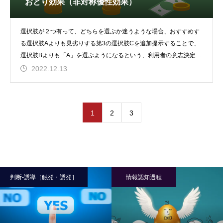
おとり効果（非対称優性効果）
選択肢が２つ有って、どちらを選ぶか迷うような場合、おすすめす
る選択肢Aよりも見劣りする第3の選択肢Cを追加提示することで、
選択肢Bよりも「A」を選ぶようになるという、利用者の意志決定に
変化をもたらす心
2022.12.13
1
2
3
判断-誘導［触発・誘発］
情報認知過程