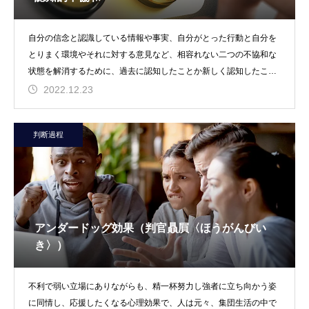
自分の信念と認識している情報や事実、自分がとった行動と自分を
とりまく環境やそれに対する意見など、相容れない二つの不協和な
状態を解消するために、過去に認知したことか新しく認知したこと
のいずれかを、自らの
2022.12.23
判断過程
アンダードッグ効果（判官贔屓〈ほうがんびい
き〉）
不利で弱い立場にありながらも、精一杯努力し強者に立ち向かう姿
に同情し、応援したくなる心理効果で、人は元々、集団生活の中で